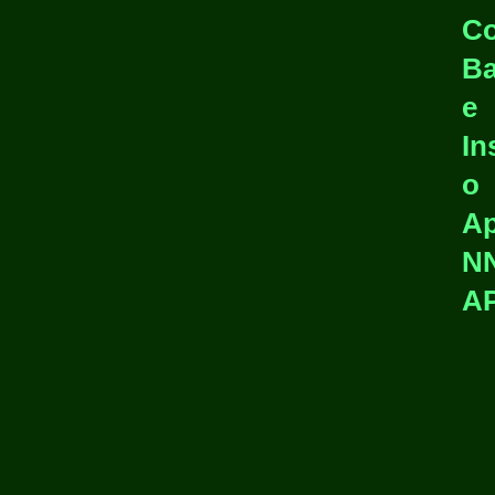
C
Ba
e
In
o
Ap
N
A