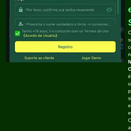
C
s
c
n
C
é
p
s
e
e
a