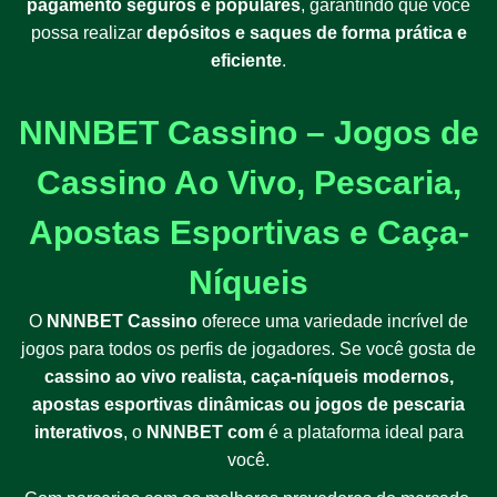
pagamento seguros e populares
, garantindo que você
possa realizar
depósitos e saques de forma prática e
eficiente
.
NNNBET Cassino – Jogos de
Cassino Ao Vivo, Pescaria,
Apostas Esportivas e Caça-
Níqueis
O
NNNBET Cassino
oferece uma variedade incrível de
jogos para todos os perfis de jogadores. Se você gosta de
cassino ao vivo realista, caça-níqueis modernos,
apostas esportivas dinâmicas ou jogos de pescaria
interativos
, o
NNNBET com
é a plataforma ideal para
você.