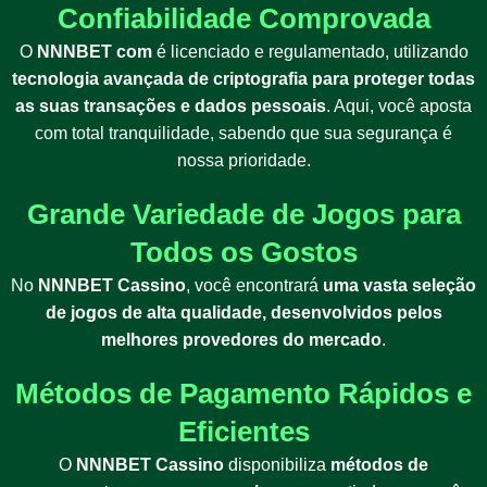
Confiabilidade Comprovada
O
NNNBET com
é licenciado e regulamentado, utilizando
tecnologia avançada de criptografia para proteger todas
as suas transações e dados pessoais
. Aqui, você aposta
com total tranquilidade, sabendo que sua segurança é
nossa prioridade.
Grande Variedade de Jogos para
Todos os Gostos
No
NNNBET Cassino
, você encontrará
uma vasta seleção
de jogos de alta qualidade, desenvolvidos pelos
melhores provedores do mercado
.
Métodos de Pagamento Rápidos e
Eficientes
O
NNNBET Cassino
disponibiliza
métodos de