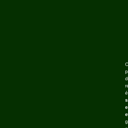
p
d
r
é
s
e
e
g