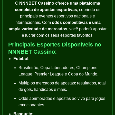
O
NNNBET Cassino
oferece
uma plataforma
completa de apostas esportivas
, cobrindo os
principais eventos esportivos nacionais e
internacionais. Com
odds competitivas e uma
ampla variedade de mercados
, você poderá apostar
e lucrar com os seus esportes favoritos.
Principais Esportes Disponíveis no
NNNBET Cassino:
Futebol:
Brasileirão, Copa Libertadores, Champions
League, Premier League e Copa do Mundo.
Múltiplos mercados de apostas: resultados, total
de gols, handicaps e mais.
Odds aprimoradas e apostas ao vivo para jogos
emocionantes.
Basquete: