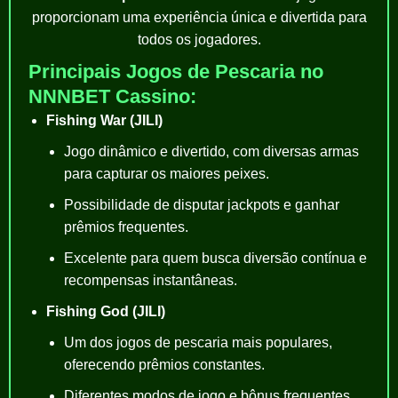
proporcionam uma experiência única e divertida para
todos os jogadores.
Principais Jogos de Pescaria no
NNNBET Cassino:
Fishing War (JILI)
Jogo dinâmico e divertido, com diversas armas
para capturar os maiores peixes.
Possibilidade de disputar jackpots e ganhar
prêmios frequentes.
Excelente para quem busca diversão contínua e
recompensas instantâneas.
Fishing God (JILI)
Um dos jogos de pescaria mais populares,
oferecendo prêmios constantes.
Diferentes modos de jogo e bônus frequentes.